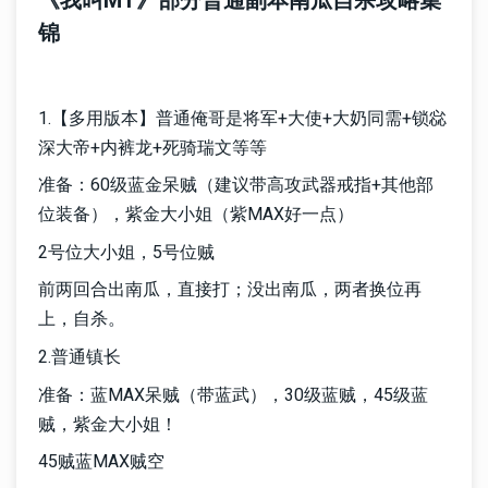
《我叫MT》部分普通副本南瓜自杀攻略集
锦
1.【多用版本】普通俺哥是将军+大使+大奶同需+锁惢
深大帝+内裤龙+死骑瑞文等等
准备：60级蓝金呆贼（建议带高攻武器戒指+其他部
位装备），紫金大小姐（紫MAX好一点）
2号位大小姐，5号位贼
前两回合出南瓜，直接打；没出南瓜，两者换位再
上，自杀。
2.普通镇长
准备：蓝MAX呆贼（带蓝武），30级蓝贼，45级蓝
贼，紫金大小姐！
45贼蓝MAX贼空