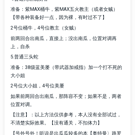
准备：紫MAX桶牛，紫MAX五火教主（或者女贼）
【带各种装备好一点，因为裸，有时过不了】
2号位桶牛，4号位教主（女贼）
前两回合出南瓜，直接上；没出南瓜，位置对调再
上，自杀
5.普通三头蛇
准备：38级蓝美屡（带武器加戒指）加一个打不死的
大小姐
2号位大小姐，4号位美屡
如果前两回合出南瓜，那阵容不变；如果不是，两者
位置对调。
【注意】：以上方法仅供参考，本人没有全部试过，
不清楚实际效果。【没有通关，不扣体力】
【号外号外！听说是出瓜瓜较多的本【奥特曼〉路罗