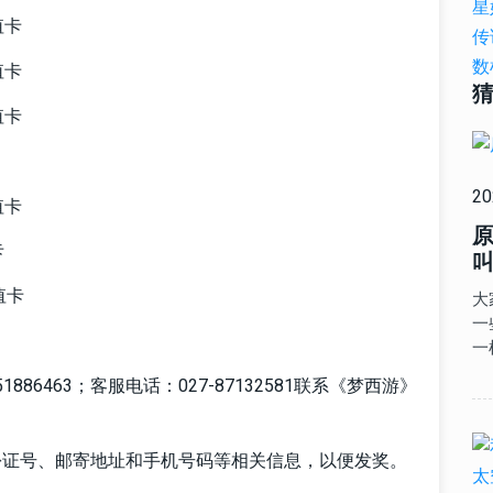
值卡
值卡
值卡
20
值卡
卡
叫
值卡
大
一
一
86463；客服电话：027-87132581联系《梦西游》
份证号、邮寄地址和手机号码等相关信息，以便发奖。