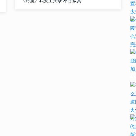
《封魔》我要上头条 不甘寂寞