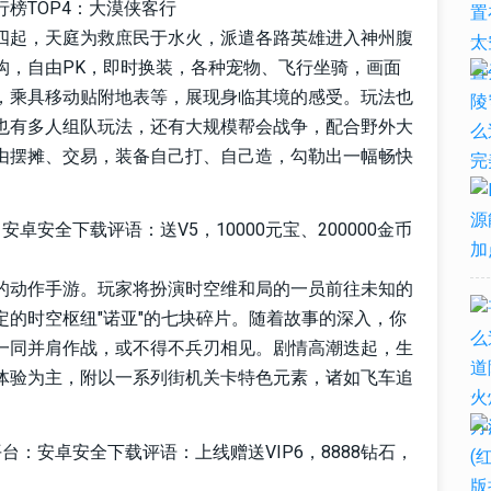
榜TOP4：大漠侠客行
四起，天庭为救庶民于水火，派遣各路英雄进入神州腹
构，自由PK，即时换装，各种宠物、飞行坐骑，画面
，乘具移动贴附地表等，展现身临其境的感受。玩法也
也有多人组队玩法，还有大规模帮会战争，配合野外大
由摆摊、交易，装备自己打、自己造，勾勒出一幅畅快
安全下载评语：送V5，10000元宝、200000金币
的动作手游。玩家将扮演时空维和局的一员前往未知的
的时空枢纽"诺亚"的七块碎片。随着故事的深入，你
一同并肩作战，或不得不兵刃相见。剧情高潮迭起，生
体验为主，附以一系列街机关卡特色元素，诸如飞车追
：安卓安全下载评语：上线赠送VIP6，8888钻石，