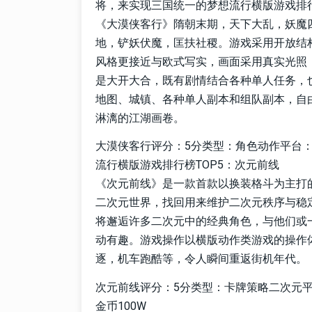
将，来实现三国统一的梦想流行横版游戏排行
《大漠侠客行》隋朝末期，天下大乱，妖魔
地，铲妖伏魔，匡扶社稷。游戏采用开放结
风格更接近与欧式写实，画面采用真实光照
是大开大合，既有剧情结合各种单人任务，
地图、城镇、各种单人副本和组队副本，自
淋漓的江湖画卷。
大漠侠客行评分：5分类型：角色动作平台：安卓
流行横版游戏排行榜TOP5：次元前线
《次元前线》是一款首款以换装格斗为主打
二次元世界，找回用来维护二次元秩序与稳定
将邂逅许多二次元中的经典角色，与他们或
动有趣。游戏操作以横版动作类游戏的操作
逐，机车跑酷等，令人瞬间重返街机年代。
次元前线评分：5分类型：卡牌策略二次元平台
金币100W