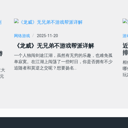
网络游戏
2025-11-20
游
《龙威》无兄弟不游戏帮派详解
游
一个人独闯剑途江湖，虽然有无穷的乐趣，也难免孤
单寂寞。在江湖上闯荡了一些时日，你是否拥有不少
相
追随者和莫逆之交呢？想要扬名…
哪
世大
玩
元