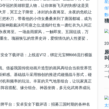
G夺冠的英雄联盟人物，让你体验飞天的快感!这是昊
大开，冥王之子降世，冰封的永夜将至。永夜的危机让
三把朴刀，带着他的小侍女桑桑来到了唐国都城，成为
了西陵神殿裁决司司座之位;道痴叶红鱼一袭红衣为人间正
，永夜将至。一场血雨腥风，一触即发。五国征战，万
爱重生。瑰丽恢弘的世界史诗，爱恨情仇的人性婆娑，
20
全下载评语：上线送V12，绑定元宝88666流行横版
叫
大
戏。借鉴我国传统动画片造型的画风再结合当前世界范
一
新鲜感。基础战斗采用独创的推进式碰撞战斗形式，碰
一
时机和频率的玩法。丰富的天气地形组合，让玩家真正
将阵容搭配、缘分组合、神器坐骑，多元化武将养成玩
卡牌平台：安卓安全下载评语：招募三国时期的各种名