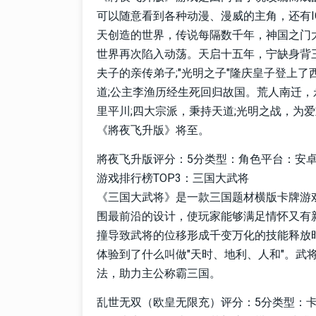
可以随意看到各种动漫、漫威的主角，还有I
天创造的世界，传说每隔数千年，神国之门
世界再次陷入动荡。天启十五年，宁缺身背
夫子的亲传弟子;"光明之子"隆庆皇子登上
道;公主李渔历经生死回归故国。荒人南迁
里平川;四大宗派，秉持天道;光明之战，为
《將夜飞升版》将至。
將夜飞升版评分：5分类型：角色平台：安卓安
游戏排行榜TOP3：三国大武将
《三国大武将》是一款三国题材横版卡牌游
围最前沿的设计，使玩家能够满足情怀又有
撞导致武将的位移形成千变万化的技能释放
体验到了什么叫做"天时、地利、人和"。武
法，助力主公称霸三国。
乱世无双（欧皇无限充）评分：5分类型：