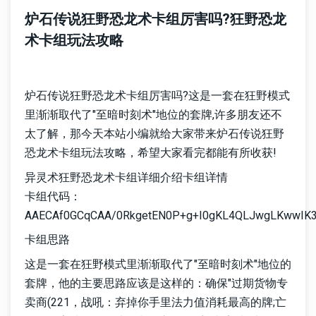
炉石传说狂野恐龙术卡组厉害吗?狂野恐龙
术卡组玩法攻略
炉石传说狂野恐龙术卡组厉害吗?这是一套在狂野模式
里渐渐取代了"至暗时刻术"地位的套牌,许多朋友还不
太了解，那今天本站小编就给大家带来炉石传说狂野
恐龙术卡组玩法攻略，希望大家看完都能有所收获!
异灵术狂野恐龙术卡组详细介绍卡组详情
卡组代码：
AAECAf0GCqCAA/0RkgetEN0P+g+I0gKL4QLJwgLKwwIK3
卡组思路
这是一套在狂野模式里渐渐取代了"至暗时刻术"地位的
套牌，他的主要思路应该是这样的：确保"过期货物专
卖商(221，战吼：弃掉你手里法力值消耗最高的牌;亡