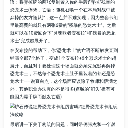
语：将弃掉牌的两张复制置入你的手牌)"弃掉"残暴的
恐龙术士(655，亡语：随机召唤一个在本局对战中被
弃掉的友方随从)"，这一点并不难实现，因为整套卡组
里最高费的就只有两张6费的"残暴的恐龙术士"。之后
就可以在10费回合下"灵魂歌者安布拉"和"残暴的恐龙
术士"完成超展开了。
在安布拉的帮助下，你"恐龙术士"的亡语不断触发直到
铺满全部7个格子，变成1个安布拉+6个恐龙术士的超
展开，而且对手要处理这个场面就必须先沉默再解掉
恐龙术士，不然每个恐龙术士肚子里装着的都还是恐
龙术士——说直白点，这个场面应该除了牧师和萨满之
外，其他职业办法真的不是很多(盗贼的"消失"极有可
能因为爆手牌而触发亡语)
最后讲一下关于构筑的问题，同时带俩张杰和一个谢